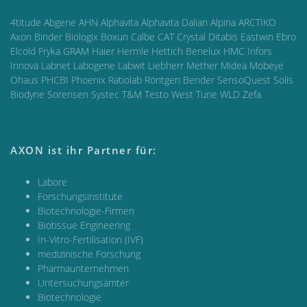
4titude Abgene AHN Alphavita Alphavita Dalian Alpina ARCTIKO
Axon Binder Biologix Boxun Calbe CAT Crystal Ditabis Eastwin Ebro
Elcold Fryka GRAM Haier Hermle Hettich Benelux HMC Infors
Innova Labnet Labogene Labwit Liebherr Mether Midea Mobeye
Ohaus PHCBI Phoenix Ratiolab Röntgen Bender SensoQuest Solis
Biodyne Sorensen Systec T&M Testo West Tune WLD Zefa
AXON ist ihr Partner für:
Labore
Forschungsinstitute
Biotechnologie-Firmen
Biotissue Engineering
In-Vitro-Fertilisation (IVF)
medizinische Forschung
Pharmaunternehmen
Untersuchungsämter
Biotechnologie