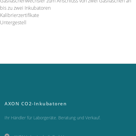
Gasflaschenwechsler zum Anschluss von zwei Gasflaschen an
bis zu zwei Inkubatoren
Kalibrierzertifikate
Untergestell
AXON CO2-Inkubatoren
Ihr Händler für Laborgeräte. Beratung und Verkauf.