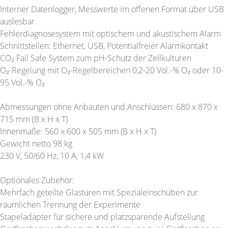
Interner Datenlogger, Messwerte im offenen Format über USB
auslesbar
Fehlerdiagnosesystem mit optischem und akustischem Alarm
Schnittstellen: Ethernet, USB, Potentialfreier Alarmkontakt
CO₂ Fail Safe System zum pH-Schutz der Zellkulturen
O₂-Regelung mit O₂-Regelbereichen 0,2-20 Vol.-% O₂ oder 10-
95 Vol.-% O₂
Abmessungen ohne Anbauten und Anschlüssen: 680 x 870 x
715 mm (B x H x T)
Innenmaße: 560 x 600 x 505 mm (B x H x T)
Gewicht netto 98 kg
230 V, 50/60 Hz, 10 A, 1,4 kW
Optionales Zubehör:
Mehrfach geteilte Glastüren mit Spezialeinschüben zur
räumlichen Trennung der Experimente
Stapeladapter für sichere und platzsparende Aufstellung