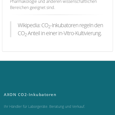
Pharmakologie und anderen wissenschaftlichen
Bereichen geeignet sind.
Wikipedia: CO
-Inkubatoren regeln den
2
CO
Anteil in einer in-Vitro-Kultivierung.
2
AXON CO2-Inkubatoren
Ihr Händler für Laborgeräte. Beratung und Verkauf.