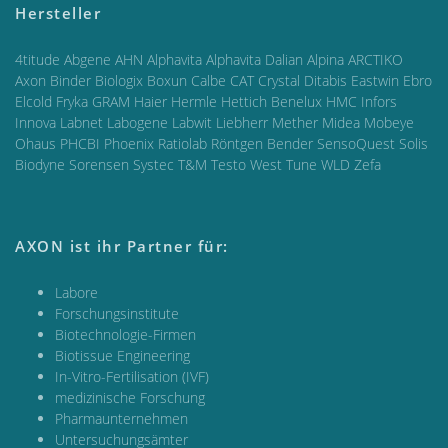
Hersteller
4titude Abgene AHN Alphavita Alphavita Dalian Alpina ARCTIKO
Axon Binder Biologix Boxun Calbe CAT Crystal Ditabis Eastwin Ebro
Elcold Fryka GRAM Haier Hermle Hettich Benelux HMC Infors
Innova Labnet Labogene Labwit Liebherr Mether Midea Mobeye
Ohaus PHCBI Phoenix Ratiolab Röntgen Bender SensoQuest Solis
Biodyne Sorensen Systec T&M Testo West Tune WLD Zefa
AXON ist ihr Partner für:
Labore
Forschungsinstitute
Biotechnologie-Firmen
Biotissue Engineering
In-Vitro-Fertilisation (IVF)
medizinische Forschung
Pharmaunternehmen
Untersuchungsämter